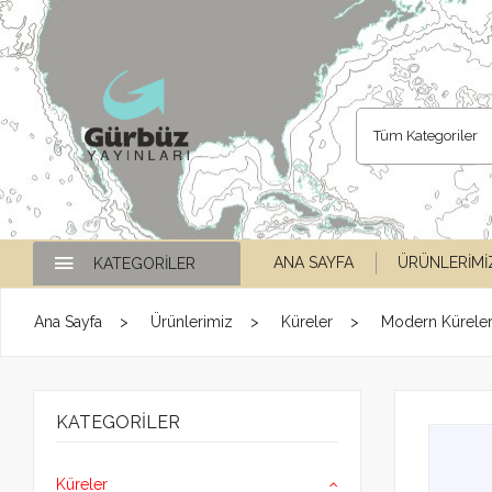
Tüm Kategoriler
ANA SAYFA
ÜRÜNLERIMI
KATEGORILER
Ana Sayfa
Ürünlerimiz
Küreler
Modern Kürele
KATEGORILER
Küreler