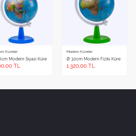
Adresi
rn Küreler
Modern Küreler
6cm Modern Siyasi Küre
Ø 30cm Modern Fiziki Küre
00,00 TL
1.320,00 TL