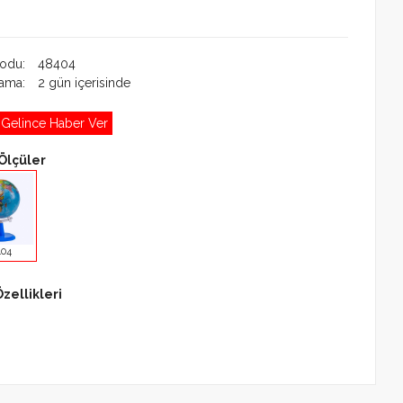
Kodu:
48404
lama:
2 gün içerisinde
 Gelince Haber Ver
Ölçüler
404
zellikleri