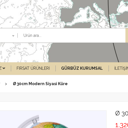
Z
FIRSAT ÜRÜNLERI
GÜRBÜZ KURUMSAL
İLETIŞ
r
Ø 30cm Modern Siyasi Küre
Ø 3
1.3