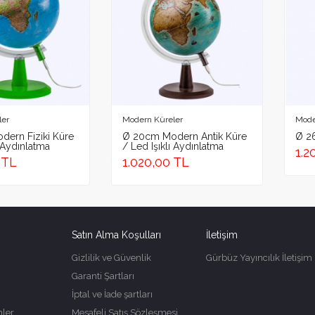
ad
Email 
ler
Modern Küreler
Mode
ern Fiziki Küre
Ø 20cm Modern Antik Küre
Ø 2
ı Aydınlatma
/ Led Işıklı Aydınlatma
1.2
 TL
1.020,00 TL
ER
Satın Alma Koşulları
İletişim
Gizlilik ve Güvenlik
Gürbüz Yayıncılık İletişim
Garanti Şartları
İptal ve İade şartları
ler
Mesafeli Satış Sözleşmesi