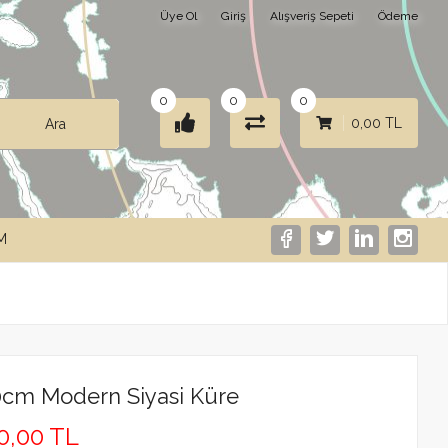
Üye Ol
Giriş
Alışveriş Sepeti
Ödeme
0
0
0
0,00 TL
Ara
IM
0cm Modern Siyasi Küre
20,00 TL