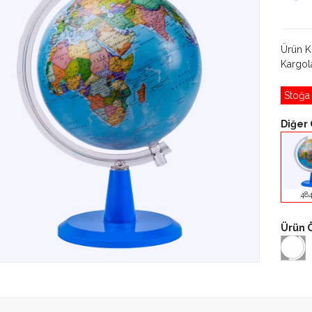
Ürün 
Kargo
Stoğa
Diğer 
48
Ürün Ö