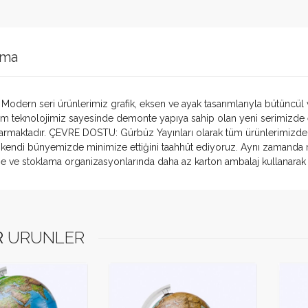
ama
Modern seri ürünlerimiz grafik, eksen ve ayak tasarımlarıyla bütüncül v
im teknolojimiz sayesinde demonte yapıya sahip olan yeni serimizde ekv
karmaktadır. ÇEVRE DOSTU: Gürbüz Yayınları olarak tüm ürünlerimizde
ı kendi bünyemizde minimize ettiğini taahhüt ediyoruz. Aynı zamanda 
 ve stoklama organizasyonlarında daha az karton ambalaj kullanarak y
için daha önce yorum yapılmadı.
Ekle
resiniz yayınlanmayacaktır. Alanları eksiksiz doldurunuz.
R
ÜRÜNLER