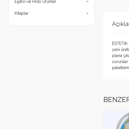
Eğitici ve Hobi Ürünler
Kitaplar
Açıkl
ESTETİK: 
yeni üret
plana çı
sorunlar
paketleme
Bu ürün 
Yorum 
E-mail ad
BENZE
Puan
Yorum