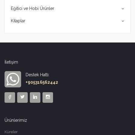
Eğitici ve Hobi Ürünler
Kitaplar
İletişim
Destek Hattı:
+905316562442
Ürünlerimiz
Küreler