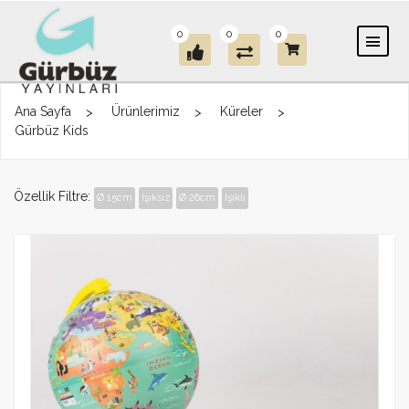
0
0
0
Ana Sayfa
Ürünlerimiz
Küreler
Gürbüz Kids
Özellik Filtre:
Ø 15cm
Işıksız
Ø 26cm
Işıklı