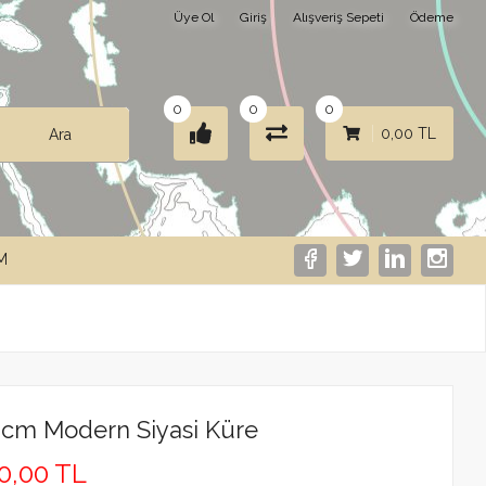
Üye Ol
Giriş
Alışveriş Sepeti
Ödeme
0
0
0
0,00 TL
Ara
IM
0cm Modern Siyasi Küre
20,00 TL