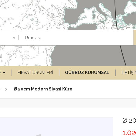
Z
FIRSAT ÜRÜNLERI
GÜRBÜZ KURUMSAL
İLETIŞ
r
Ø 20cm Modern Siyasi Küre
Ø 2
1.0