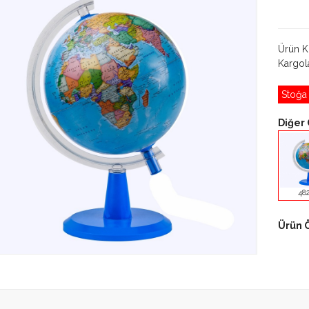
Ürün 
Kargo
Stoğa
Diğer 
48
Ürün Ö