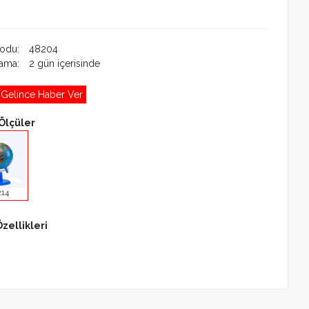
Kodu:
48204
lama:
2 gün içerisinde
 Gelince Haber Ver
Ölçüler
214
zellikleri