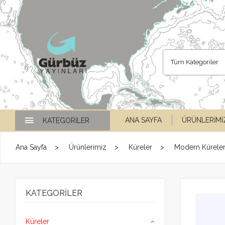
Tüm Kategoriler
ANA SAYFA
ÜRÜNLERIMI
KATEGORILER
Ana Sayfa
Ürünlerimiz
Küreler
Modern Kürele
KATEGORILER
Küreler