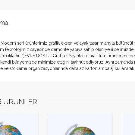
ama
Modern seri ürünlerimiz grafik, eksen ve ayak tasarımlarıyla bütüncül v
im teknolojimiz sayesinde demonte yapıya sahip olan yeni serimizde ekv
karmaktadır. ÇEVRE DOSTU: Gürbüz Yayınları olarak tüm ürünlerimizde
ı kendi bünyemizde minimize ettiğini taahhüt ediyoruz. Aynı zamanda 
 ve stoklama organizasyonlarında daha az karton ambalaj kullanarak y
için daha önce yorum yapılmadı.
Ekle
resiniz yayınlanmayacaktır. Alanları eksiksiz doldurunuz.
R
ÜRÜNLER