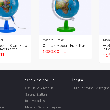
ad
Email 
ler
Modern Küreler
Mode
ern Siyasi Küre
Ø 20cm Modern Fiziki Küre
Ø 2
ı Aydınlatma
/ Le
1.020,00 TL
 TL
1.5
ER
Satın Alma Koşulları
İletişim
Gizlilik ve Güvenlik
Gürbüz Yayıncılık İletişim
Garanti Şartları
İptal ve İade şartları
ler
Mesafeli Satış Sözleşmesi