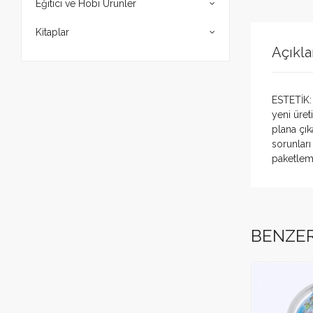
Eğitici ve Hobi Ürünler
Kitaplar
Açıkl
ESTETİK: 
yeni üret
plana çı
sorunlar
paketleme
Bu ürün 
Yorum 
E-mail ad
BENZE
Puan
Yorum