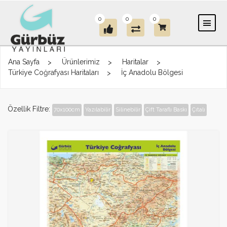
0
0
0
Ana Sayfa
Ürünlerimiz
Haritalar
Türkiye Coğrafyası Haritaları
İç Anadolu Bölgesi
Özellik Filtre:
70x100cm
Yazılabilir
Silinebilir
Çift Taraflı Baskı
Çıtalı