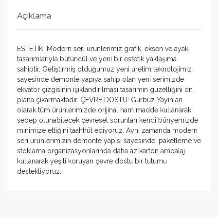
Açıklama
ESTETİK: Modern seri ürünlerimiz grafik, eksen ve ayak
tasarımlarıyla bütüncül ve yeni bir estetik yaklaşıma
sahiptir. Geliştirmiş olduğumuz yeni üretim teknolojimiz
sayesinde demonte yapıya sahip olan yeni serimizde
ekvator çizgisinin ışıklandırılması tasarımın güzelliğini ön
plana çıkarmaktadır. ÇEVRE DOSTU: Gürbüz Yayınları
olarak tüm ürünlerimizde orijinal ham madde kullanarak
sebep olunabilecek çevresel sorunları kendi bünyemizde
minimize ettiğini taahhüt ediyoruz. Aynı zamanda modern
seri ürünlerimizin demonte yapısı sayesinde, paketleme ve
stoklama organizasyonlarında daha az karton ambalaj
kullanarak yeşili koruyan çevre dostu bir tutumu
destekliyoruz.
Bu ürün için daha önce yorum yapılmadı.
Yorum Ekle
E-mail adresiniz yayınlanmayacaktır. Alanları eksiksiz