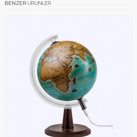
BENZER
ÜRÜNLER
doldurunuz.
Puan
Email Adresi
Ad / soyad
Yorum