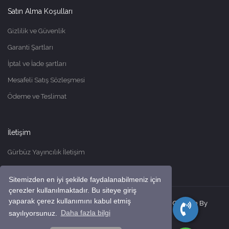
Satın Alma Koşulları
Gizlilik ve Güvenlik
Garanti Şartları
İptal ve İade şartları
Mesafeli Satış Sözleşmesi
Ödeme ve Teslimat
İletişim
Gürbüz Yayıncılık İletişim
Sitemizden en iyi şekilde faydalanabilmeniz için
çerezler kullanılmaktadır. Bu siteye giriş
yaparak çerez kullanımını kabul etmiş
© 2026
Gürbüz Yayınları
All Right Reserved. Site Creation By
sayılıyorsunuz.
Daha fazla bilgi
Medialine Works