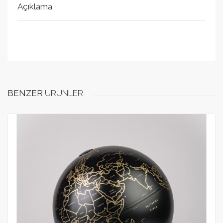
Açıklama
Bu ürün için daha önce yorum yapılmadı.
Yorum Ekle
E-mail adresiniz yayınlanmayacaktır. Alanları eksiksiz
BENZER
ÜRÜNLER
doldurunuz.
Puan
Email Adresi
Ad / soyad