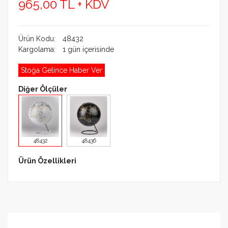
965,00 TL + KDV
Ürün Kodu:
48432
Kargolama:
1 gün içerisinde
Stoğa Gelince Haber Ver
Diğer Ölçüler
48432
48436
Ürün Özellikleri