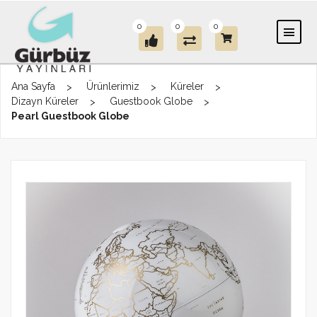
0
0
0
Ana Sayfa
Ürünlerimiz
Küreler
Dizayn Küreler
Guestbook Globe
Pearl Guestbook Globe