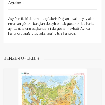
Açıklama
Asya’nın fizikî durumunu gösterir. Dağları, ovaları, yaylaları,
ırmakları,gölleri, barajları detaylı olarak gösteren bu harita
ayrıca ülkelerin başkentlerini de göstermektedir.Ayrıca
harita çift taraflı olup arka tarafı dilsiz haritadır.
Bu ürün için daha önce yorum yapılmadı.
Yorum Ekle
E-mail adresiniz yayınlanmayacaktır. Alanları eksiksiz
BENZER
ÜRÜNLER
doldurunuz.
Puan
Email Adresi
Ad / soyad