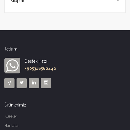
Kitaplar
İletişim
Destek Hattı:
+905316562442
Ürünlerimiz
Küreler
Haritalar